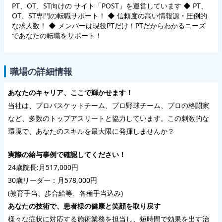
PT、OT、ST向けの サイト「POST」を運営しています ◆ PT、
OT、ST専門の転職サポート！ ◆ 信頼度の高い情報源・圧倒的
な求人数！ ◆ メンバーは現役PTだけ！PTだからわかるニーズ
であなたの転職をサポート！
職場の詳細情報
あなたのキャリア、ここで輝かせます！
当社は、プロバスケットチーム、プロ野球チーム、プロの格闘家
など、多数のトップアスリートと協力しています。この刺激的な
環境で、あなたのスキルを最大限に発揮しませんか？
実際の給与事例で確認してください！
24歳院長:月517,000円
30歳リーダー：月578,000円
(教育手当、歩合給等、各種手当込み)
あなたの技術で、患者様の健康と笑顔を取り戻す
様々な症状に対応する施術業務を担当し、短時間で効果を出す治